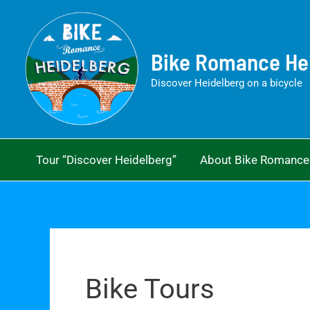
Skip
to
content
Bike Romance He
Discover Heidelberg on a bicycle
Tour “Discover Heidelberg”
About Bike Romance
Bike Tours