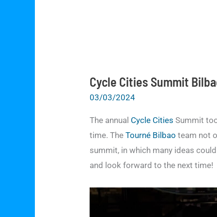
Cycle Cities Summit Bilb
03/03/2024
The annual
Cycle Cities
Summit took
time. The
Tourné Bilbao
team not on
summit, in which many ideas coul
and look forward to the next time!