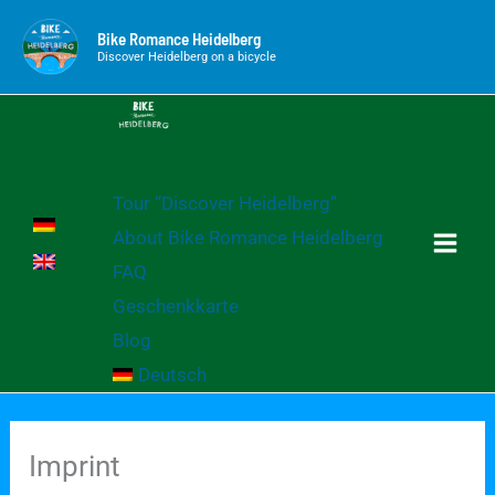
Skip
Bike Romance Heidelberg
to
Discover Heidelberg on a bicycle
content
Tour “Discover Heidelberg”
About Bike Romance Heidelberg
FAQ
Geschenkkarte
Blog
Deutsch
Imprint