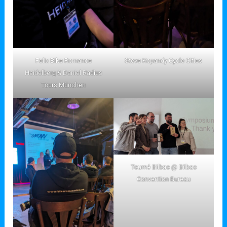
Felix Bike Romance
Steve Kopandy Cycle Cities
Heidelberg & Daniel Radius
Tours München
Tourné Bilbao @ Bilbao
Convention Bureau